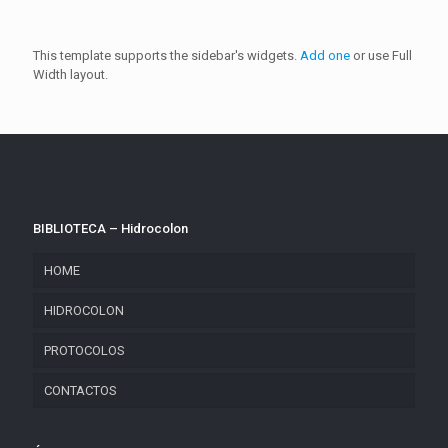
This template supports the sidebar's widgets.
Add one
or use Full
Width layout.
BIBLIOTECA – Hidrocolon
HOME
HIDROCOLON
PROTOCOLOS
CONTACTOS